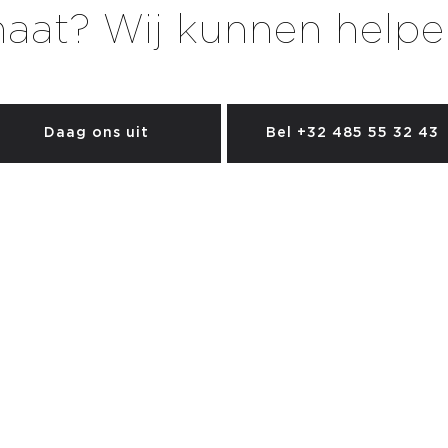
aat? Wij kunnen helpe
Daag ons uit
Bel +32 485 55 32 43