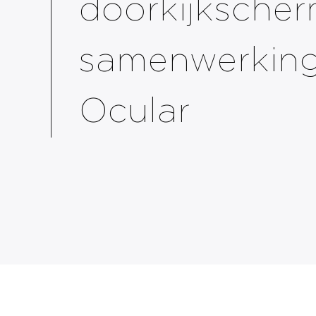
doorkijkscher
samenwerkin
Ocular