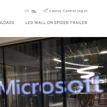
EN
NL
Caerus Control log in
LOADS
LED WALL ON SPIDER TRAILER