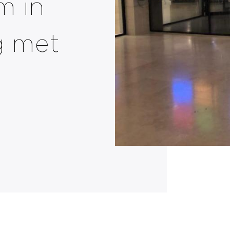
m in
g met