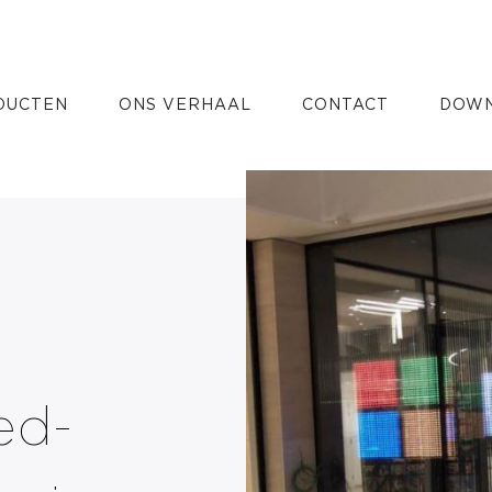
ED-
DUCTEN
ONS VERHAAL
CONTACT
DOWN
m
ed-