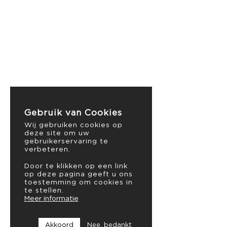
Gebruik van Cookies
Wij gebruiken cookies op
deze site om uw
gebruikerservaring te
verbeteren.
Door te klikken op een link
op deze pagina geeft u ons
toestemming om cookies in
te stellen.
Meer informatie
Akkoord
Nee, bedankt