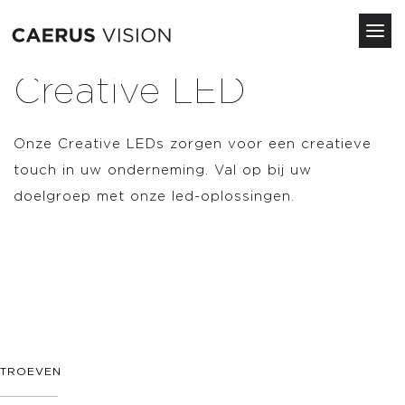
Tog
navi
Overslaan
Creative LED
en
naar
de
Onze Creative LEDs zorgen voor een creatieve
inhoud
touch in uw onderneming. Val op bij uw
gaan
doelgroep met onze led-oplossingen.
TROEVEN