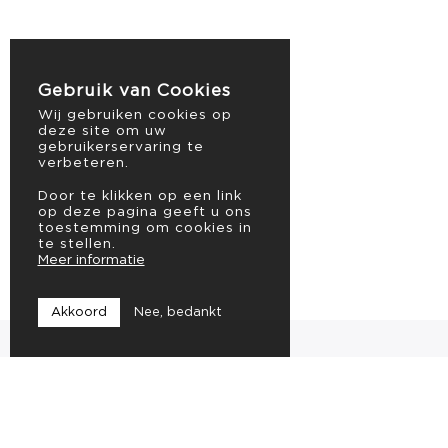
Gebruik van Cookies
Wij gebruiken cookies op
deze site om uw
gebruikerservaring te
verbeteren.
Door te klikken op een link
op deze pagina geeft u ons
toestemming om cookies in
te stellen.
Meer informatie
Akkoord
Nee, bedankt
Caerus Vision
Ambachtstraat 18