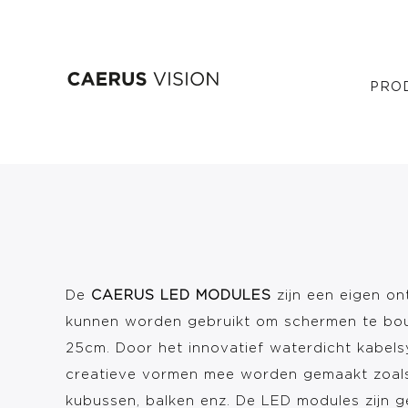
Overslaan
Caerus LED Mo
PRO
en
naar
de
inhoud
gaan
De
CAERUS LED MODULES
zijn een eigen o
kunnen worden gebruikt om schermen te bo
25cm. Door het innovatief waterdicht kabel
creatieve vormen mee worden gemaakt zoal
kubussen, balken enz. De LED modules zijn 