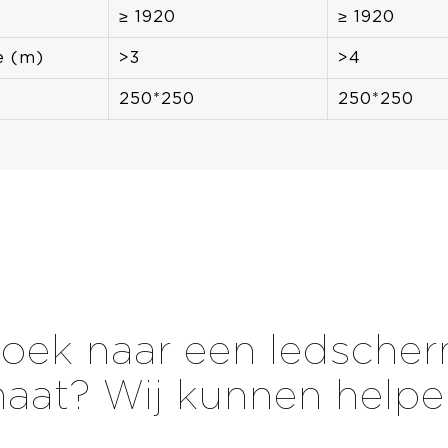
≥ 1920
≥ 1920
e (m)
>3
>4
250*250
250*250
oek naar een ledsche
aat? Wij kunnen helpe