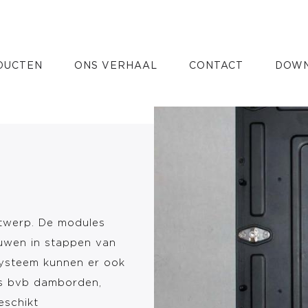
dules
DUCTEN
ONS VERHAAL
CONTACT
DOWN
ntwerp. De modules
uwen in stappen van
systeem kunnen er ook
s bvb damborden,
geschikt