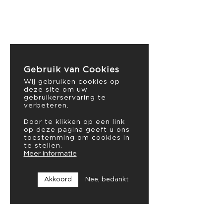
Gebruik van Cookies
Wij gebruiken cookies op
deze site om uw
gebruikerservaring te
verbeteren.
Door te klikken op een link
op deze pagina geeft u ons
toestemming om cookies in
te stellen.
Meer informatie
Akkoord
Nee, bedankt