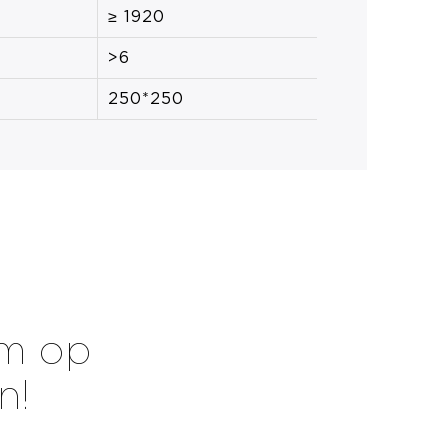
≥ 1920
>6
250*250
rm op
n!