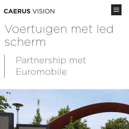
Toggl
navig
Skip
Voertuigen met led
to
main
scherm
content
Partnership met
Euromobile