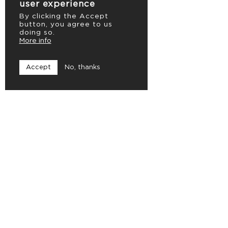
user experience
By clicking the Accept
button, you agree to us
doing so.
More info
Accept
No, thanks
Caerus Vision
Ambachtstraat 18
8820 Torhout
info@caerusvision.com